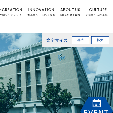
-CREATION
INNOVATION
ABOUT US
CULTURE
が創り出すミライ
都市から生まれる技術
KBICの働く環境
交流が生まれる風土
文字サイズ
標準
拡大