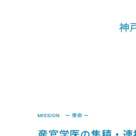
神
ー 使命 ー
MISSION
産官学医の集積・
連