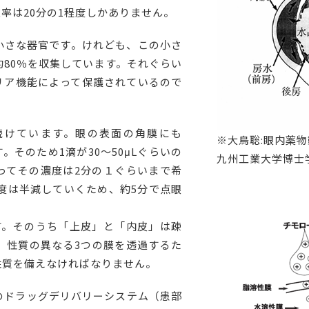
率は20分の1程度しかありません。
小さな器官です。けれども、この小さ
80％を収集しています。それぐらい
リア機能によって保護されているので
れ続けています。眼の表面の角膜にも
※大鳥聡:眼内薬物動態
。そのため1滴が30～50μLぐらいの
九州工業大学博士学
ってその濃度は2分の１ぐらいまで希
濃度は半減していくため、約5分で点眼
。
。そのうち「上皮」と「内皮」は疎
。性質の異なる3つの膜を透過するた
性質を備えなければなりません。
ドラッグデリバリーシステム（患部