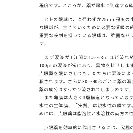
程度です。ところが、薬が房水に到達する確
ヒトの眼球は、直径わずか25mm程度の
な眼球が、生きていくために必要な情報の約
重要な役割を担っている眼球は、強固なバ
す。
まず涙液が1分間に1.5～3μLほど流
100μLの涙液が常にあり、異物を排泄します
点眼薬を眼にさしても、ただちに涙液によ
釈されます。さらに30～40秒ごとに薬の
薬の成分はすっかり流されてしまうのです
また角膜は大きく3層構造となっています
水性の生体膜、「実質」は親水性の膜です
めには、点眼薬は脂溶性と水溶性の両方の
点眼薬を効率的に作用させるには、究極の