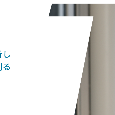
析し
創る